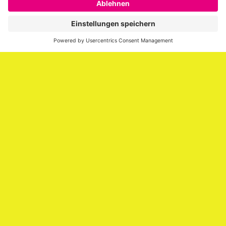
er über die Themen Employer Branding,
Personalmarketing, Recruiting, New Work und Social
Media.
Impressum
Impressum
Datenschutzerklärung
Cookie-Richtlinie (EU)
SAATKORN – der Employer Branding Blog
Werbung auf SAATKORN
Copyright © 2026
SAATKORN