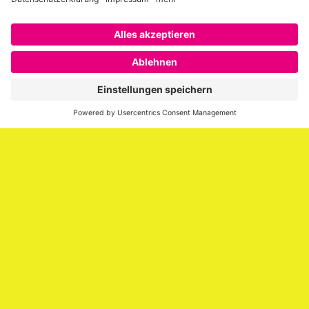
Über SAATKORN
SAATKORN ist der Blog von Gero Hesse. Seit 2009 schreibt
er über die Themen Employer Branding,
Personalmarketing, Recruiting, New Work und Social
Media.
Impressum
Impressum
Datenschutzerklärung
Cookie-Richtlinie (EU)
SAATKORN – der Employer Branding Blog
Werbung auf SAATKORN