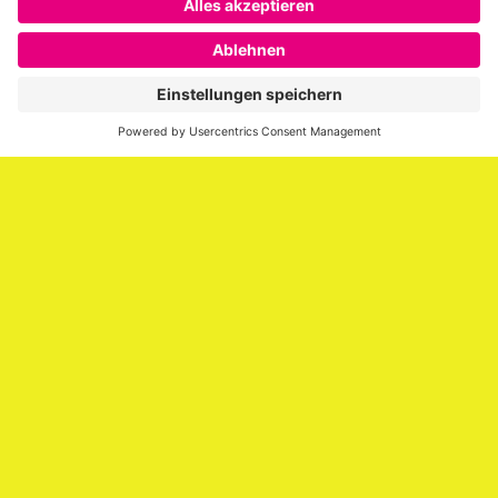
SAATKORN ist der Blog von Gero Hesse. Seit 2009 schreibt
er über die Themen Employer Branding,
Personalmarketing, Recruiting, New Work und Social
Media.
Impressum
Impressum
Datenschutzerklärung
Cookie-Richtlinie (EU)
SAATKORN – der Employer Branding Blog
Werbung auf SAATKORN