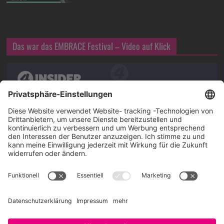
Das war das EMBRACE Festival – Video auf Klick
Über SAATKORN