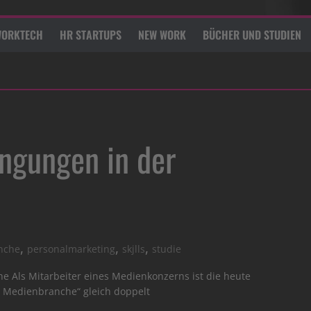
ORKTECH
HR STARTUPS
NEW WORK
BÜCHER UND STUDIEN
ingungen in der
,
,
,
nche
personalmarketing
skjlls
studie
e Als Mitarbeiter eines Medienkonzerns ist die heute
r Medienbranche“ gleich doppelt