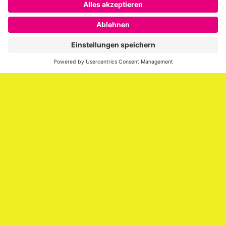
SAATKORN ist der Blog von Gero Hesse. Seit 2009 schreibt
er über die Themen Employer Branding,
Personalmarketing, Recruiting, New Work und Social
Media.
Impressum
Impressum
Datenschutzerklärung
Cookie-Richtlinie (EU)
SAATKORN – der Employer Branding Blog
Werbung auf SAATKORN