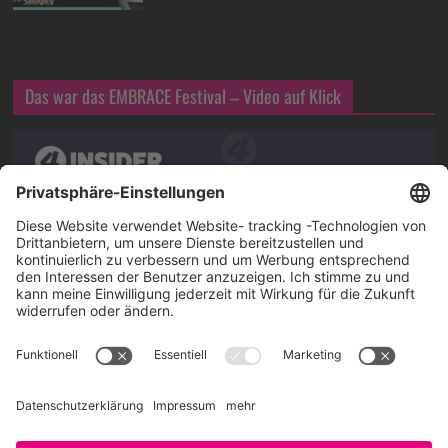
Das war das EMBRACE Festival – Video auf Klick
Über SAATKORN