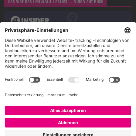
Das war das EMBRACE Festival – Video auf Klick
Über SAATKORN
SAATKORN ist der Blog von Gero Hesse. Seit 2009 schreibt
er über die Themen Employer Branding,
Personalmarketing, Recruiting, New Work und Social