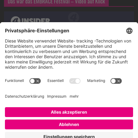
Das war das EMBRACE Festival – Video auf Klick
Über SAATKORN
SAATKORN ist der Blog von Gero Hesse. Seit 2009 schreibt
er über die Themen Employer Branding,
Personalmarketing, Recruiting, New Work und Social