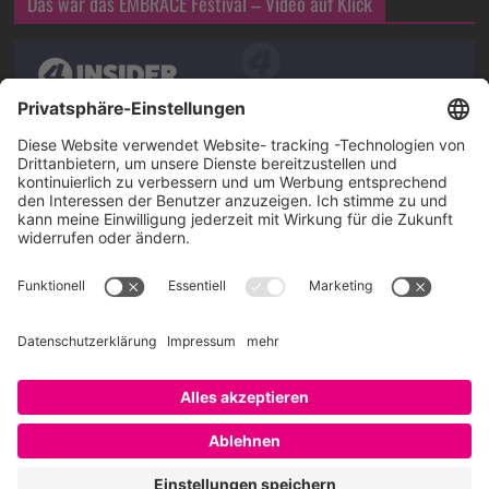
Das war das EMBRACE Festival – Video auf Klick
Über SAATKORN
SAATKORN ist der Blog von Gero Hesse. Seit 2009 schreibt
er über die Themen Employer Branding,
Personalmarketing, Recruiting, New Work und Social