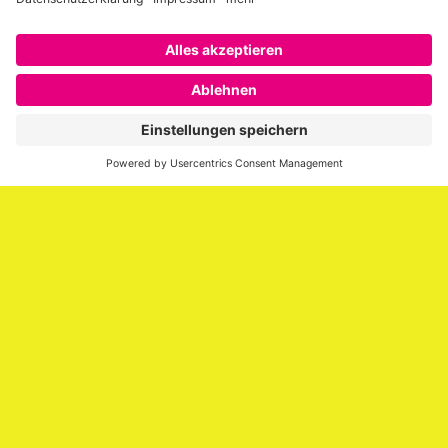
Über SAATKORN
SAATKORN ist der Blog von Gero Hesse. Seit 2009 schreibt
er über die Themen Employer Branding,
Personalmarketing, Recruiting, New Work und Social
Media.
Impressum
Impressum
Datenschutzerklärung
Cookie-Richtlinie (EU)
SAATKORN – der Employer Branding Blog
Werbung auf SAATKORN