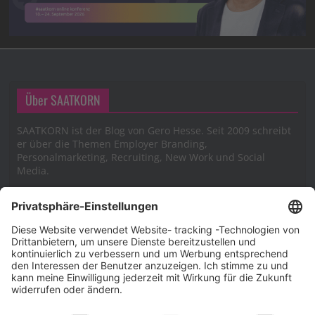
Über SAATKORN
SAATKORN ist der Blog von Gero Hesse. Seit 2009 schreibt
er über die Themen Employer Branding,
Personalmarketing, Recruiting, New Work und Social
Media.
Impressum
Impressum
Datenschutzerklärung