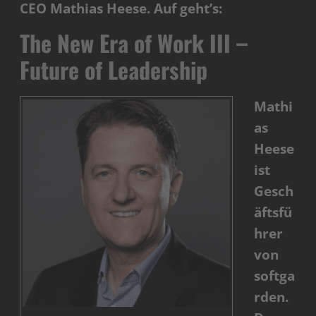
CEO Mathias Heese. Auf geht’s:
The New Era of Work III –
Future of Leadership
Mathi
as
Heese
ist
Gesch
äftsfü
hrer
von
softga
rden.