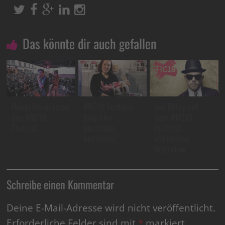
Das könnte dir auch gefallen
Onkel Berni rockt
#RC19 Festival-
Jan Delay auf
das #RC19
Mag hier
dem #RC19
Festival
kostenlos
Festival –
bestellen!
exklusives
Interview
Schreibe einen Kommentar
Deine E-Mail-Adresse wird nicht veröffentlicht.
Erforderliche Felder sind mit
*
markiert