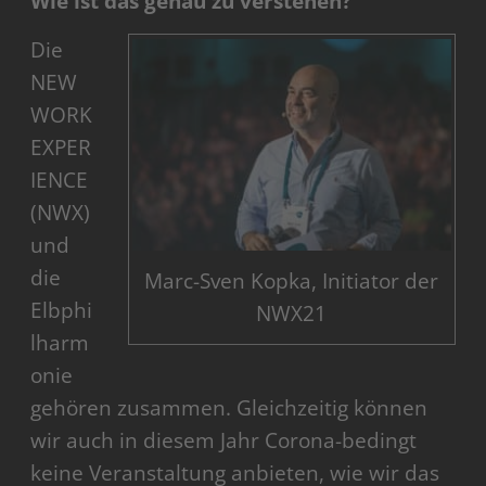
Wie ist das genau zu verstehen?
Die
NEW
WORK
EXPER
IENCE
(NWX)
und
die
Marc-Sven Kopka, Initiator der
Elbphi
NWX21
lharm
onie
gehören zusammen. Gleichzeitig können
wir auch in diesem Jahr Corona-bedingt
keine Veranstaltung anbieten, wie wir das