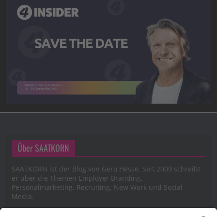
Über SAATKORN
SAATKORN ist der Blog von Gero Hesse. Seit 2009 schreibt
er über die Themen Employer Branding,
Personalmarketing, Recruiting, New Work und Social
Media.