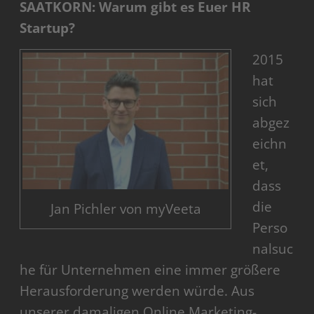
SAATKORN: Warum gibt es Euer HR
Startup?
2015
hat
sich
abgez
eichn
et,
dass
die
Jan Pichler von myVeeta
Perso
nalsuc
he für Unternehmen eine immer größere
Herausforderung werden würde. Aus
unserer damaligen Online Marketing-