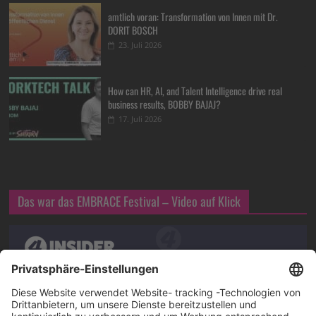
amtlich voran: Transformation von Innen mit Dr.
DORIT BOSCH
23. Juli 2026
How can HR, AI, and Talent Intelligence drive real
business results, BOBBY BAJAJ?
17. Juli 2026
Das war das EMBRACE Festival – Video auf Klick