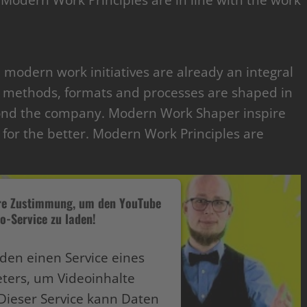
odern Work Principles are in line with the work
 modern work initiatives are already an integral
s, methods, formats and processes are shaped in
ond the company. Modern Work Shaper inspire
for the better. Modern Work Principles are
hre Zustimmung, um den YouTube
o-Service zu laden!
den einen Service eines
eters, um Videoinhalte
Dieser Service kann Daten