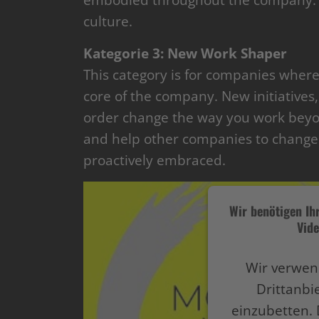
embodied throughout the company. M
culture.
Kategorie 3: New Work Shaper
This category is for companies where
core of the company. New initiative
order change the way you work bey
and help other companies to change 
proactively embraced.
Wir benötigen I
Vide
Wir verwen
Drittanbi
einzubetten. 