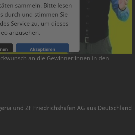
itäten sammeln. Bitte lesen
ils durch und stimmen Sie
des Service zu, um dieses
deo anzusehen.
onen
Akzeptieren
lückwunsch an die Gewinner:innen in den
ntrics Consent Management Platform
Nigeria und ZF Friedrichshafen AG aus Deutschland