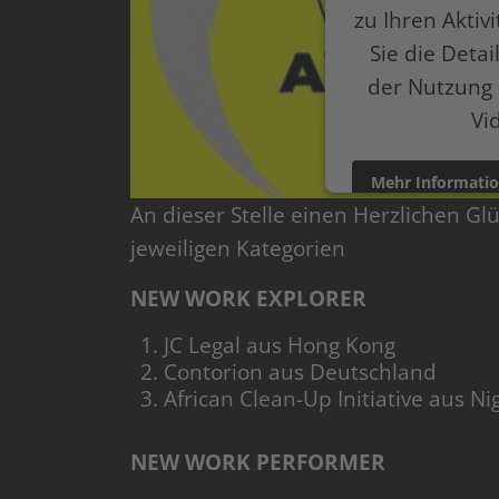
zu Ihren Aktiv
Sie die Deta
der Nutzung 
Vi
Mehr Informati
An dieser Stelle einen Herzlichen G
powered by
Userce
jeweiligen Kategorien
NEW WORK EXPLORER
JC Legal aus Hong Kong
Contorion aus Deutschland
African Clean-Up Initiative aus 
NEW WORK PERFORMER