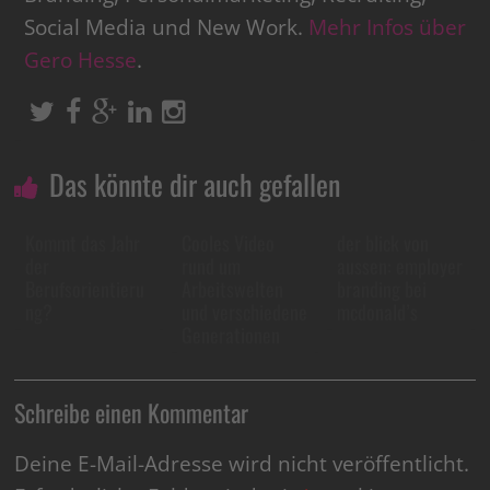
Social Media und New Work.
Mehr Infos über
Gero Hesse
.
Das könnte dir auch gefallen
Kommt das Jahr
Cooles Video
der blick von
der
rund um
aussen: employer
Berufsorientieru
Arbeitswelten
branding bei
ng?
und verschiedene
mcdonald’s
Generationen
Schreibe einen Kommentar
Deine E-Mail-Adresse wird nicht veröffentlicht.