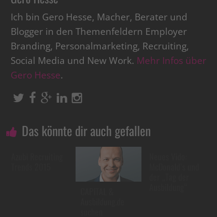
Ich bin Gero Hesse, Macher, Berater und
Blogger in den Themenfeldern Employer
Branding, Personalmarketing, Recruiting,
Social Media und New Work.
Mehr Infos über
Gero Hesse
.
Das könnte dir auch gefallen
Azubi Recruiting
Neues Vido:
Trends 2015
McDonald’s und
der „Tag der
Ausbildung“
CAPITAL &
Ausbildung.de
suchen