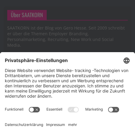
Über SAATKORN
SAATKORN ist der Blog von Gero Hesse. Seit 2009 schreibt
er über die Themen Employer Branding,
Personalmarketing, Recruiting, New Work und Social
Media.
Impressum
Impressum
Datenschutzerklärung
Cookie-Richtlinie (EU)
SAATKORN – der Employer Branding Blog
Werbung auf SAATKORN