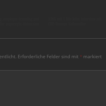
ng, employer branding und
XING mit 1 Mio Jobs: Interview mit
dia: angeregte diskussion
CEO Thomas Vollmoeller
ntlicht.
Erforderliche Felder sind mit
*
markiert