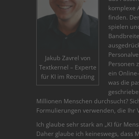
komplexe A
finden. Den
spielen un
Bandbreite
ausgedrück
Personalve
Jakub Zavrel von
Personen z
Textkernel – Experte
ein Online-
für KI im Recruiting
was die pa
geschriebe
Millionen Menschen durchsucht? Sich
Formulierungen verwenden, die Ihr V
Ich glaube sehr stark an „KI für Men
Daher glaube ich keineswegs, dass M