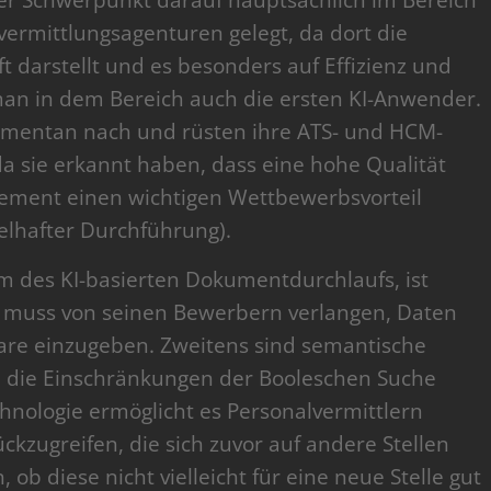
 der Schwerpunkt darauf hauptsächlich im Bereich
ermittlungsagenturen gelegt, da dort die
 darstellt und es besonders auf Effizienz und
man in dem Bereich auch die ersten KI-Anwender.
mentan nach und rüsten ihre ATS- und HCM-
da sie erkannt haben, dass eine hohe Qualität
ement einen wichtigen Wettbewerbsvorteil
elhafter Durchführung).
rm des KI-basierten Dokumentdurchlaufs, ist
d muss von seinen Bewerbern verlangen, Daten
re einzugeben. Zweitens sind semantische
e die Einschränkungen der Booleschen Suche
echnologie ermöglicht es Personalvermittlern
kzugreifen, die sich zuvor auf andere Stellen
b diese nicht vielleicht für eine neue Stelle gut