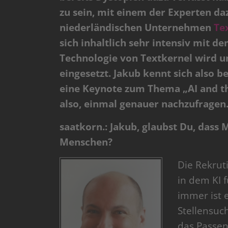
zu sein, mit einem der Experten da
niederländischen Unternehmen
Te
sich inhaltlich sehr intensiv mit d
Technologie von Textkernel wird u
eingesetzt. Jakub kennt sich also 
eine Keynote zum Thema „AI and th
also, einmal genauer nachzufragen. 
saatkorn.: Jakub, glaubst Du, dass 
Menschen?
Die Rekruti
in dem KI 
immer ist 
Stellensuc
das Passen