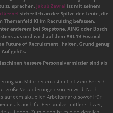
zu zu sprechen.
Jakub Zavrel
ist mit seinem
xtkernel
sicherlich an der Spitze der Leute, die
em Themenfeld KI im Recruiting befassen.
nter anderem bei Stepstone, XING oder Bosch
bestens aus und wird auf dem #RC19 Festival
e Future of Recruitment“ halten. Grund genug
Auf geht’s:
Maschinen bessere Personalvermittler sind als
erung von Mitarbeitern ist definitiv ein Bereich,
für große Veränderungen sorgen wird. Noch
es auf dem aktuellen Arbeitsmarkt sowohl für
hende als auch für Personalvermittler schwer,
de zu finden. Zum einen ist es eine ziemlich