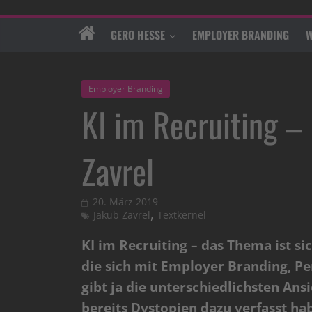
GERO HESSE
EMPLOYER BRANDING
W
Employer Branding
KI im Recruiting –
Zavrel
20. März 2019
,
Jakub Zavrel
Textkernel
KI im Recruiting – das Thema ist si
die sich mit Employer Branding, Pe
gibt ja die unterschiedlichsten Ansi
bereits Dystopien dazu verfasst hab