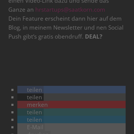
einen Video-Link dazu und sende das
Ganze an
hrstartups@saatkorn.com
Dein Feature erscheint dann hier auf dem
Blog, in meinem Newsletter und nen Social
Push gibt’s gratis obendruff.
DEAL?
teilen
teilen
merken
teilen
teilen
E-Mail