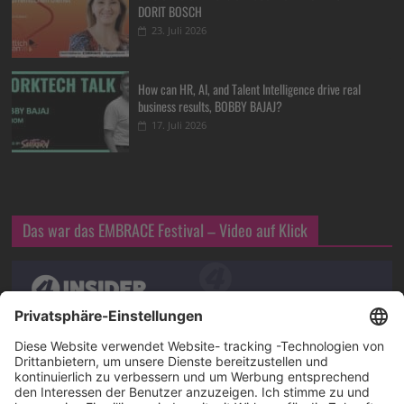
DORIT BOSCH
23. Juli 2026
How can HR, AI, and Talent Intelligence drive real
business results, BOBBY BAJAJ?
17. Juli 2026
Das war das EMBRACE Festival – Video auf Klick