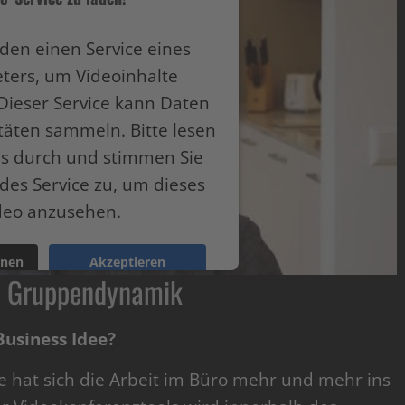
den einen Service eines
eters, um Videoinhalte
Dieser Service kann Daten
itäten sammeln. Bitte lesen
ils durch und stimmen Sie
des Service zu, um dieses
deo anzusehen.
onen
Akzeptieren
d Gruppendynamik
ntrics Consent Management Platform
usiness Idee?
hat sich die Arbeit im Büro mehr und mehr ins