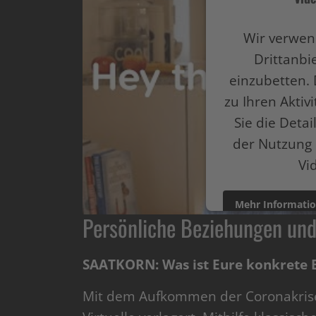
Wir verwen
Drittanbi
einzubetten. 
zu Ihren Aktiv
Sie die Deta
der Nutzung 
Vi
Mehr Informati
Persönliche Beziehungen un
powered by
Userce
SAATKORN: Was ist Eure konkrete B
Mit dem Aufkommen der Coronakrise 