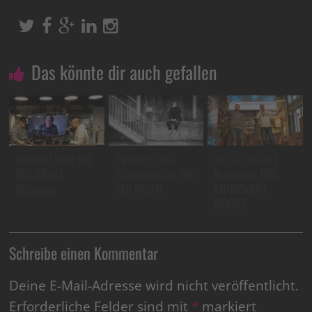
Das könnte dir auch gefallen
Michael Witt HR
Podcast zum
HR TEC NIGHT
TEC NIGHT
3jährigen der HR
Kolumne: DER
Kolumne
TEC NIGHT
EQUIPMENT
BOOST
Schreibe einen Kommentar
Deine E-Mail-Adresse wird nicht veröffentlicht.
Erforderliche Felder sind mit
*
markiert