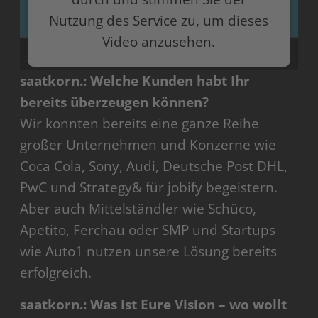
Nutzung des Service zu, um dieses
Video anzusehen.
saatkorn.: Welche Kunden habt Ihr
Mehr Informationen
bereits überzeugen können?
Akzeptieren
Wir konnten bereits eine ganze Reihe
großer Unternehmen und Konzerne wie
powered by
Usercentrics Consent Management
Platform
Coca Cola, Sony, Audi, Deutsche Post DHL,
PwC und Strategy& für jobify begeistern.
Aber auch Mittelständler wie Schüco,
Apetito, Ferchau oder SMP und Startups
wie Auto1 nutzen unsere Lösung bereits
erfolgreich.
saatkorn.: Was ist Eure Vision ­– wo wollt