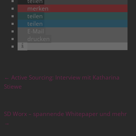
teilen
merken
teilen
teilen
E-Mail
drucken
←
Active Sourcing: Interview mit Katharina
Stiewe
SD Worx – spannende Whitepaper und mehr
→