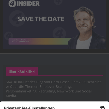
Über SAATKORN
SAATKORN ist der Blog von Gero Hesse. Seit 2009 schreibt
er über die Themen Employer Branding,
Personalmarketing, Recruiting, New Work und Social
Media.