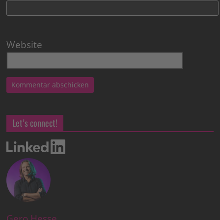
Website
Let’s connect!
Gero Hesse