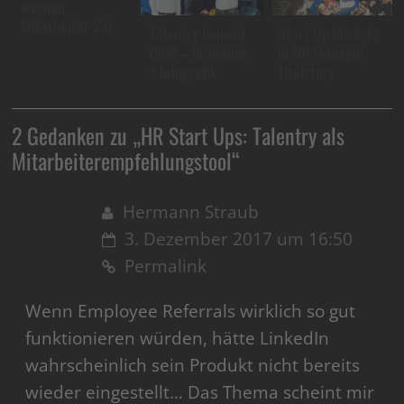
werben
Mitarbeiter 2.0
Talentry launcht
Start Up blicksta
CRM – Interview
in HR Manager
+ Infografik
Titelstory
2 Gedanken zu „
HR Start Ups: Talentry als
Mitarbeiterempfehlungstool
“
Hermann Straub
3. Dezember 2017 um 16:50
Permalink
Wenn Employee Referrals wirklich so gut
funktionieren würden, hätte LinkedIn
wahrscheinlich sein Produkt nicht bereits
wieder eingestellt… Das Thema scheint mir