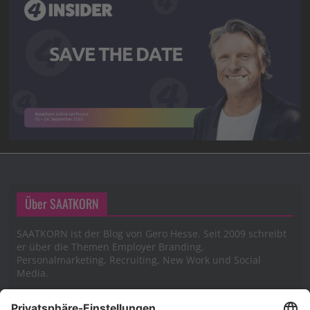
Über SAATKORN
SAATKORN ist der Blog von Gero Hesse. Seit 2009 schreibt
er über die Themen Employer Branding,
Personalmarketing, Recruiting, New Work und Social
Media.