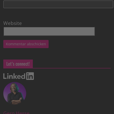
Website
Let’s connect!
Gero Hesse