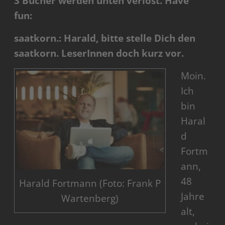
3 Bücher werden unten verlost. Have
fun:
saatkorn.: Harald, bitte stelle Dich den
saatkorn. LeserInnen doch kurz vor.
Moin.
Ich
bin
Haral
d
Fortm
ann,
48
Harald Fortmann (Foto: Frank P
Jahre
Wartenberg)
alt,