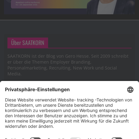
Über SAATKORN
SAATKORN ist der Blog von Gero Hesse. Seit 2009 schreibt
er über die Themen Employer Branding,
Personalmarketing, Recruiting, New Work und Social
Media.
Impressum
Impressum
Datenschutzerklärung