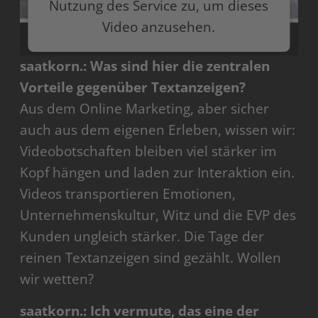
Nutzung des Service zu, um dieses
Video anzusehen.
saatkorn.: Was sind hier die zentralen
Mehr Informationen
Vorteile gegenüber Textanzeigen?
Akzeptieren
Aus dem Online Marketing, aber sicher
auch aus dem eigenen Erleben, wissen wir:
powered by
Usercentrics Consent Management
Platform
Videobotschaften bleiben viel stärker im
Kopf hängen und laden zur Interaktion ein.
Videos transportieren Emotionen,
Unternehmenskultur, Witz und die EVP des
Kunden ungleich stärker. Die Tage der
reinen Textanzeigen sind gezählt. Wollen
wir wetten?
saatkorn.: Ich vermute, das eine der