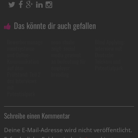
Das könnte dir auch gefallen
Bewerbermanage
neue studie
Blind Applying:
mentsysteme
zeigt: social
Interview mit
und Online-
media gewinnt
Deutsche
Kommunikation
an bedeutung für
Telekom und
auf dem
employer
Potentialpark
Prüfstand: Teil 2
branding
des Interviews
mit
Potentialpark
Schreibe einen Kommentar
Deine E-Mail-Adresse wird nicht veröffentlicht.