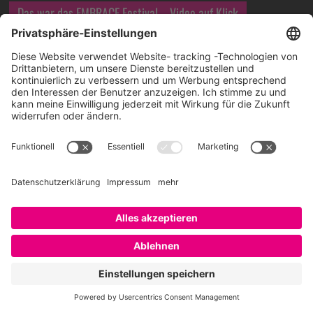
Das war das EMBRACE Festival – Video auf Klick
Über SAATKORN
SAATKORN ist der Blog von Gero Hesse. Seit 2009 schreibt
er über die Themen Employer Branding,
Personalmarketing, Recruiting, New Work und Social