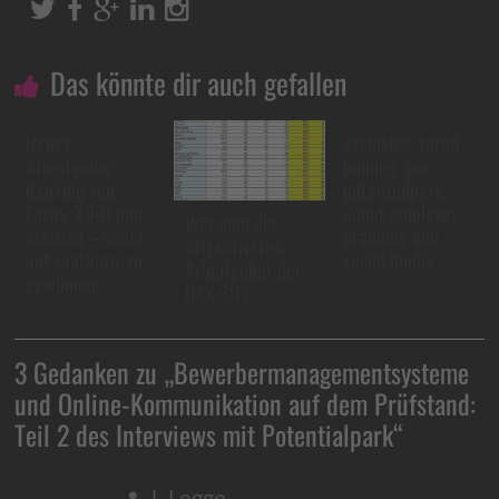
Das könnte dir auch gefallen
Neues
exclusive: torgil
Arbeitgeber-
lenning, ceo
Ranking von
potentialpark,
Focus, XING und
about employer
Wer sind die
statista – heute
branding and
attraktivsten
auf saatkorn. zu
social media
Arbeitgeber der
gewinnen!
DAX 30?
3 Gedanken zu „
Bewerbermanagementsysteme
und Online-Kommunikation auf dem Prüfstand:
Teil 2 des Interviews mit Potentialpark
“
J. Legge