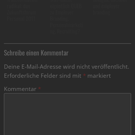
radikal: das
eigentlich QUEB
und employer
Zukunftsforum
zu Employer
branding
Personal 2011
Branding,
Personalmarketi
ng, Recruiting?
Schreibe einen Kommentar
Deine E-Mail-Adresse wird nicht veröffentlicht.
Erforderliche Felder sind mit
*
markiert
Kommentar
*