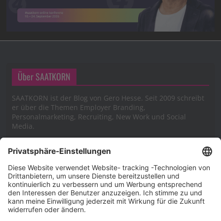
Über SAATKORN
SAATKORN ist der Blog von Gero Hesse. Seit 2009 schreibt
er über die Themen Employer Branding,
Personalmarketing, Recruiting, New Work und Social
Media.
Impressum
Impressum
Datenschutzerklärung