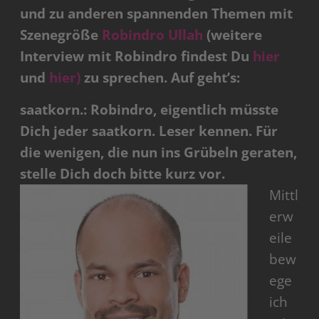
und zu anderen spannenden Themen mit
Szenegröße
Robindro Ullah
(weitere
Interview mit Robindro findest Du
hier
und
hier)
zu sprechen. Auf geht’s:
saatkorn.: Robindro, eigentlich müsste
Dich jeder saatkorn. Leser kennen. Für
die wenigen, die nun ins Grübeln geraten,
stelle Dich doch bitte kurz vor.
Mittl
erw
eile
bew
ege
ich