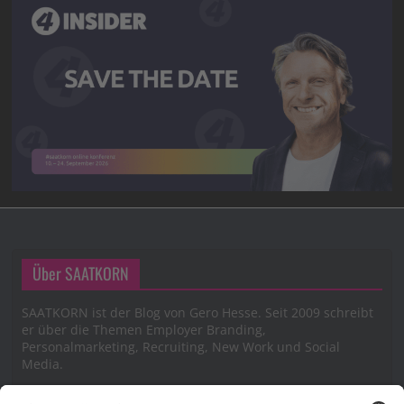
Über SAATKORN
SAATKORN ist der Blog von Gero Hesse. Seit 2009 schreibt
er über die Themen Employer Branding,
Personalmarketing, Recruiting, New Work und Social
Media.