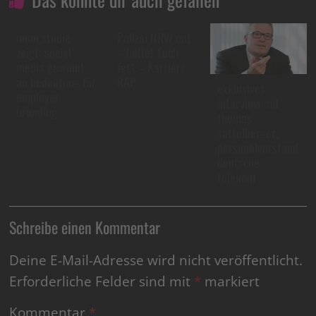
neue studie
Polizei NRW mit
zeigt: social
– haltet Euch
media gewinnt
fest – Karriere
an bedeutung für
RAP
exklusives
employer
interview mit
branding
thomas
sattelberger,
personalvorstand
deutsche
telekom
Schreibe einen Kommentar
Deine E-Mail-Adresse wird nicht veröffentlicht.
Erforderliche Felder sind mit
*
markiert
Kommentar
*