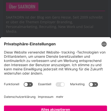
Über SAATKORN
SAATKORN ist der Blog von Gero Hesse. Seit 2009 schreibt
er über die Themen Employer Branding,
Personalmarketing, Recruiting, New Work und Social
Media.
Impressum
Impressum
Datenschutzerklärung
Cookie-Richtlinie (EU)
SAATKORN – der Employer Branding Blog
Werbung auf SAATKORN