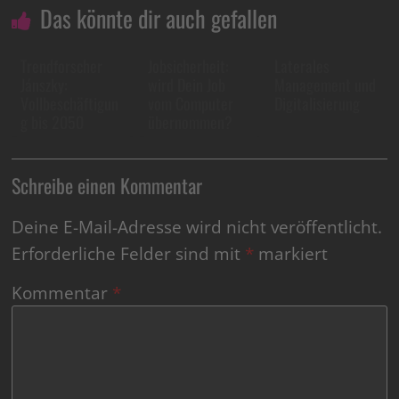
Das könnte dir auch gefallen
Trendforscher
Jobsicherheit:
Laterales
Jánszky:
wird Dein Job
Management und
Vollbeschäftigun
vom Computer
Digitalisierung
g bis 2050
übernommen?
Schreibe einen Kommentar
Deine E-Mail-Adresse wird nicht veröffentlicht.
Erforderliche Felder sind mit
*
markiert
Kommentar
*