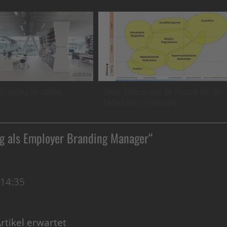
Branding by adidas
Sinus Milieus und Ihr Nutzen für die
Mitarbeitergewinnung
g als Employer Branding Manager
“
14:35
tikel erwartet