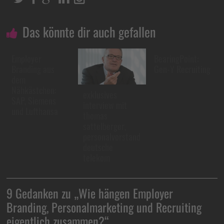
Das könnte dir auch gefallen
Employer
BearingPoint:
Branding aus
Gen-Y Recruiting
dem
Nähkästchen:
exklusives
SAP, Siemens
interview mit
und Lufthansa
thomas
sattelberger,
personalvorstand
deutsche
telekom
9 Gedanken zu „
Wie hängen Employer
Branding, Personalmarketing und Recruiting
eigentlich zusammen?
“