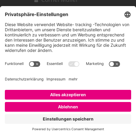
18. September 2011 um 13:24
Permalink
Definitiv ein Thema, welches einen
klärenden Diskurs bedarf. Ich finde Ihren
Ansatz aufschlussreich und die Grafik
aussagekräftig. Als Ergänzung zur
Unternehmenskultur würde ich die
Begriffe Corporate Identity und Corporate
Image einbringen. Kultur ist das, was
wirklich ist, Corporate Identity ist das, was
das Unternehmen gerne hätte, dass
wahrgenommen wird und Corporate Image
ist das, was (z.B. Bewerbende)
wahrnehmen.