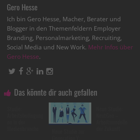
Gero Hesse
Ich bin Gero Hesse, Macher, Berater und
Blogger in den Themenfeldern Employer
Branding, Personalmarketing, Recruiting,
Social Media und New Work.
Mehr Infos über
Gero Hesse
.
Das könnte dir auch gefallen
Studie:
Neue Studie:
Arbeitsbedingung
NextGen –
en in der
Arbeitsmodelle
Medienbranche
der Zukunft
Neue Studie zur
Generation Y: