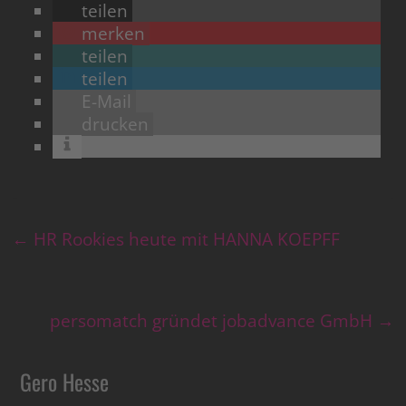
teilen
merken
teilen
teilen
E-Mail
drucken
←
HR Rookies heute mit HANNA KOEPFF
persomatch gründet jobadvance GmbH
→
Gero Hesse