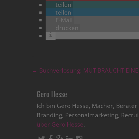
teilen
teilen
E-Mail
drucken
←
Buchverlosung: MUT BRAUCHT EINE
Gero Hesse
Ich bin Gero Hesse, Macher, Berate
Branding, Personalmarketing, Recru
über Gero Hesse
.