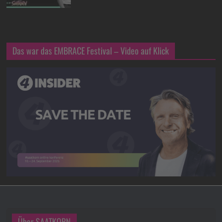
Das war das EMBRACE Festival – Video auf Klick
Über SAATKORN