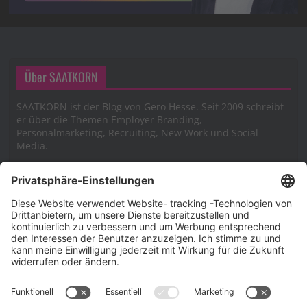
Über SAATKORN
SAATKORN ist der Blog von Gero Hesse. Seit 2009 schreibt
er über die Themen Employer Branding,
Personalmarketing, Recruiting, New Work und Social
Media.
Impressum
Impressum
Datenschutzerklärung
Cookie-Richtlinie (EU)