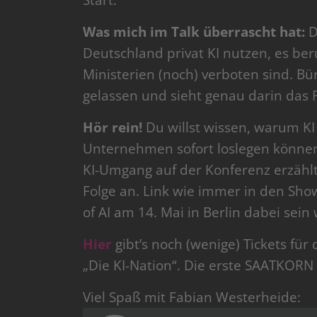
Start.
Was mich im Talk überrascht hat:
D
Deutschland privat KI nutzen, es beru
Ministerien (noch) verboten sind. Bür
gelassen und sieht genau darin das P
Hör rein!
Du willst wissen, warum KI
Unternehmen sofort loslegen können
KI-Umgang auf der Konferenz erzähl
Folge an. Link wie immer in den Show
of AI am 14. Mai in Berlin dabei sein w
Hier
gibt’s noch (wenige) Tickets für 
„Die KI-Nation“. Die erste SAATKOR
Viel Spaß mit Fabian Westerheide: