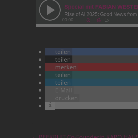
teilen
teilen
merken
teilen
teilen
E-Mail
drucken
←
REEKRUIT Co-Founderin KARO HAUS