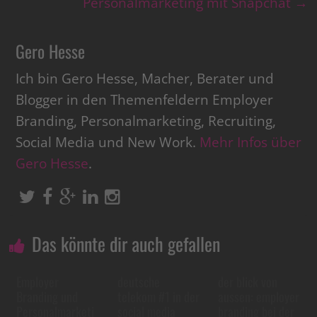
Personalmarketing mit Snapchat
→
Gero Hesse
Ich bin Gero Hesse, Macher, Berater und
Blogger in den Themenfeldern Employer
Branding, Personalmarketing, Recruiting,
Social Media und New Work.
Mehr Infos über
Gero Hesse
.
Das könnte dir auch gefallen
Employer
deutsche
der blick von
Branding und
telekom #1 in der
aussen: employer
Personalmarketi
social media
branding bei der