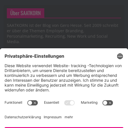
Über SAATKORN
SAATKORN ist der Blog von Gero Hesse. Seit 2009 schreibt
er über die Themen Employer Branding,
Personalmarketing, Recruiting, New Work und Social
Media.
Impressum
Impressum
Datenschutzerklärung
Cookie-Richtlinie (EU)
SAATKORN – der Employer Branding Blog
Werbung auf SAATKORN