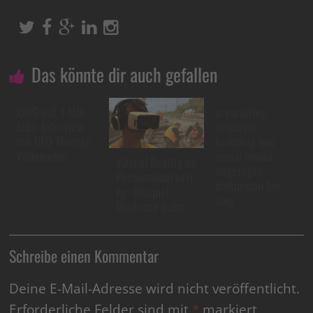
Das könnte dir auch gefallen
XING mit 1 Mio
erecruiting,
Jobs: Interview
employer
mit CEO Thomas
branding und
Vollmoeller
social media:
Virtual Reality im
angeregte
Personalmarketi
diskussion bei
ng: Beispiel
xing
Deutsche Bahn
Schreibe einen Kommentar
Deine E-Mail-Adresse wird nicht veröffentlicht.
Erforderliche Felder sind mit
*
markiert