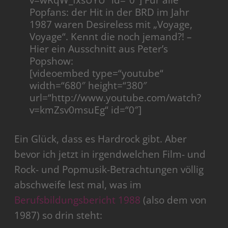
v=wRqW_fxsUYU“ id=“0″] Für alle
Popfans: der Hit in der BRD im Jahr
1987 waren Desireless mit „Voyage,
Voyage“. Kennt die noch jemand?! –
Hier ein Ausschnitt aus Peter’s
Popshow:
[videoembed type=“youtube“
width=“680″ height=“380″
url=“http://www.youtube.com/watch?
v=kmZsv0msuEg“ id=“0″]
Ein Glück, dass es Hardrock gibt. Aber
bevor ich jetzt in irgendwelchen Film- und
Rock- und Popmusik-Betrachtungen völlig
abschweife lest mal, was im
Berufsbildungsbericht 1988
(also dem von
1987) so drin steht: