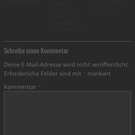
von Zertifikaten
branding, social
CAPITAL &
media und …
Ausbildung.de
print?!
suchen
Deutschlands
beste Ausbilder
Schreibe einen Kommentar
Deine E-Mail-Adresse wird nicht veröffentlicht.
Erforderliche Felder sind mit
*
markiert
Kommentar
*