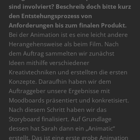
Akzeptieren
sind involviert? Beschreib doch bitte kurz
den Entstehungsprozess von
powered by
Usercentrics Consent Management
Platform
Anforderungen bis zum finalen Produkt.
Bei der Animation ist es eine leicht andere
Herangehensweise als beim Film. Nach
dem Auftrag sammelten wir zunächst
Ideen mithilfe verschiedener
Kreativtechniken und erstellten die ersten
Konzepte. Dar­aufhin haben wir dem
Auftraggeber unsere Ergebnisse mit
Moodboards präsentiert und konkretisiert.
Nach diesem Schritt haben wir das
Storyboard finalisiert. Auf Grundlage
dessen hat Sarah dann ein „Animatic“
erstellt. Das ist eine erste grobe Animation