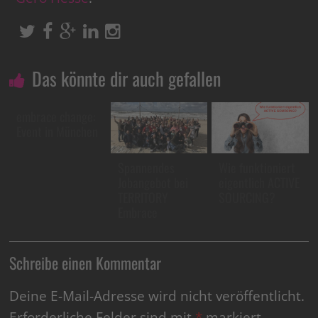
Das könnte dir auch gefallen
embrace change:
Event in München
Spannendes
Wie funktioniert
Jobangebot bei
eigentlich ACTIVE
TERRITORY
SOURCING?
Embrace
Schreibe einen Kommentar
Deine E-Mail-Adresse wird nicht veröffentlicht.
Erforderliche Felder sind mit
*
markiert