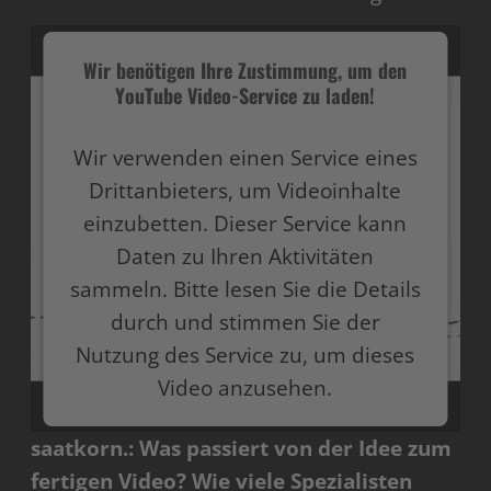
Wir benötigen Ihre Zustimmung, um den
YouTube Video-Service zu laden!
Wir verwenden einen Service eines
Drittanbieters, um Videoinhalte
einzubetten. Dieser Service kann
Daten zu Ihren Aktivitäten
sammeln. Bitte lesen Sie die Details
durch und stimmen Sie der
Nutzung des Service zu, um dieses
Video anzusehen.
saatkorn.: Was passiert von der Idee zum
Mehr Informationen
fertigen Video? Wie viele Spezialisten