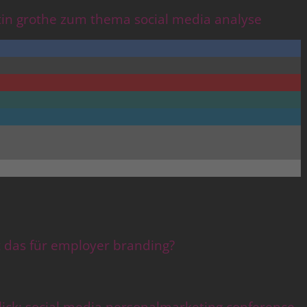
tin grothe zum thema social media analyse
 das für employer branding?
lick: social media personalmarketing conference