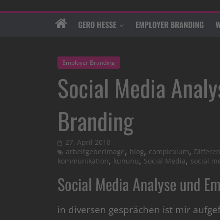
GERO HESSE
EMPLOYER BRANDING
W
Employer Branding
Social Media Anal
Branding
27. April 2010
,
,
,
arbeitgeberimage
blog
complexium
Differe
,
,
,
kommunikation
kununu
Social Media
social m
Social Media Analyse und E
in diversen gesprächen ist mir aufgef