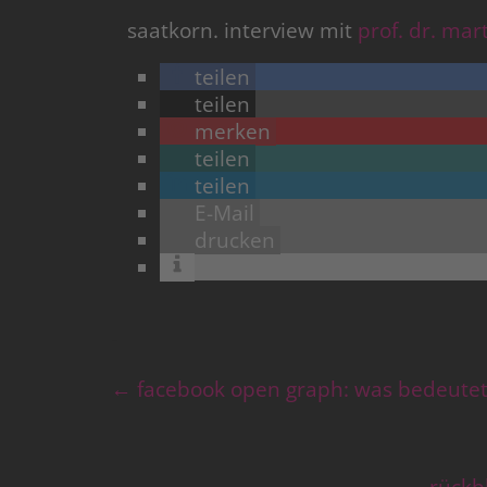
saatkorn. interview mit
prof. dr. mar
teilen
teilen
merken
teilen
teilen
E-Mail
drucken
←
facebook open graph: was bedeutet
rückb