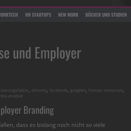
ORKTECH
HR STARTUPS
NEW WORK
BÜCHER UND STUDIEN
yse und Employer
,
,
,
,
,
nzierungsfaktor
ethority
facebook
googlen
human resources
edia analyse
mployer Branding
allen, dass es bislang noch nicht so viele