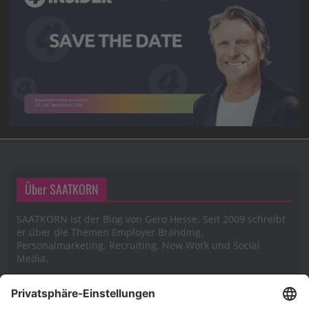
Über SAATKORN
SAATKORN ist der Blog von Gero Hesse. Seit 2009 schreibt
er über die Themen Employer Branding,
Personalmarketing, Recruiting, New Work und Social
Media.