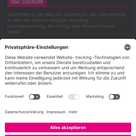
Über SAATKORN
SAATKORN ist der Blog von Gero Hesse. Seit 2009 schreibt
er über die Themen Employer Branding,
Personalmarketing, Recruiting, New Work und Social
Media.
Impressum
Impressum
Datenschutzerklärung
Cookie-Richtlinie (EU)
SAATKORN – der Employer Branding Blog
Werbung auf SAATKORN