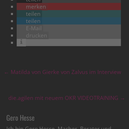
merken
teilen
teilen
E-Mail
drucken
←
Matilda von Gierke von Zalvus im Interview
die.agilen mit neuem OKR VIDEOTRAINING
→
Gero Hesse
Ich bin Gero Hesse, Macher, Berater und